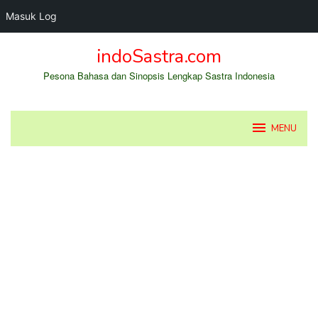
Masuk Log
Loncat
indoSastra.com
ke
konten
Pesona Bahasa dan Sinopsis Lengkap Sastra Indonesia
MENU