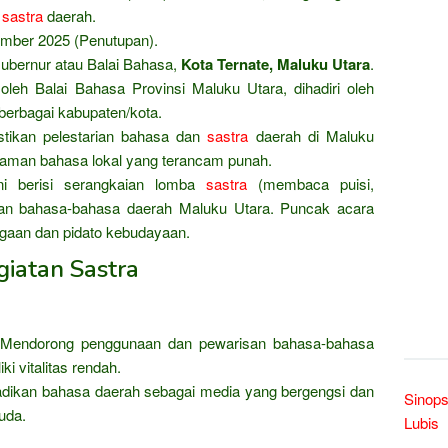
n
sastra
daerah.
ember 2025 (Penutupan).
ubernur atau Balai Bahasa,
Kota Ternate, Maluku Utara
.
leh Balai Bahasa Provinsi Maluku Utara, dihadiri oleh
berbagai kabupaten/kota.
ikan pelestarian bahasa dan
sastra
daerah di Maluku
agaman bahasa lokal yang terancam punah.
ni berisi serangkaian lomba
sastra
(membaca puisi,
n bahasa-bahasa daerah Maluku Utara. Puncak acara
rgaan dan pidato kebudayaan.
iatan Sastra
Mendorong penggunaan dan pewarisan bahasa-bahasa
ki vitalitas rendah.
dikan bahasa daerah sebagai media yang bergengsi dan
Sinops
uda.
Lubis