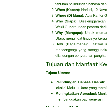
tahunan pelindungan bahasa da
When (Kapan):
Hari ini, 12 Nov
Where (Di Mana):
Aula Kantor G
Who (Siapa):
Diselenggarakan o
Wakil Gubernur dan peserta dari 
Why (Mengapa):
Untuk memast
Utara, mengingat tingginya ker
How (Bagaimana):
Festival i
mendongeng) yang menggunaka
diisi dengan penyerahan pengha
Tujuan dan Manfaat Keg
Tujuan Utama:
Pelindungan Bahasa Daerah:
lokal di Maluku Utara yang memili
Meningkatkan Apresiasi:
Menja
membanggakan bagi generasi m