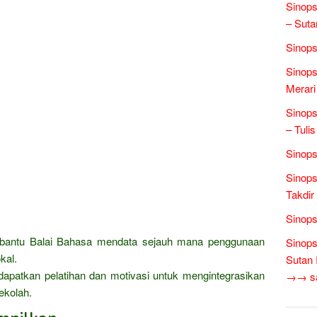
Sinops
– Suta
Sinops
Sinops
Merari
Sinop
– Tulis
Sinops
Sinops
Takdir
Sinops
mbantu Balai Bahasa mendata sejauh mana penggunaan
Sinops
kal.
Sutan 
patkan pelatihan dan motivasi untuk mengintegrasikan
→→ sas
ekolah.