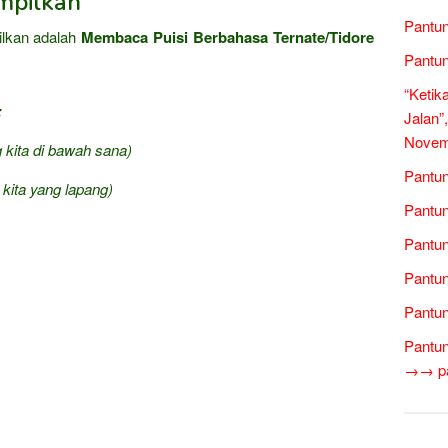
mpilkan
Pantun
ilkan adalah
Membaca Puisi Berbahasa Ternate/Tidore
Pantun
“Ketik
:
Jalan”
Novem
 kita di bawah sana)
Pantun
 kita yang lapang)
Pantun
Pantun
Pantun
Pantun
Pantun
→→ pan