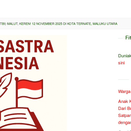
FTBI) MALUT, KEREN! 12 NOVEMBER 2025 DI KOTA TERNATE, MALUKU UTARA
Fi
Duniak
sini
Warga 
Anak 
Dari B
Satpam
denga