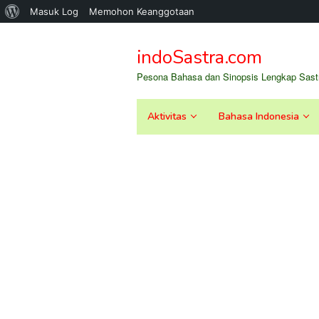
Tentang
Masuk Log
Memohon Keanggotaan
Loncat
WordPress
ke
indoSastra.com
konten
Pesona Bahasa dan Sinopsis Lengkap Sastr
Aktivitas
Bahasa Indonesia