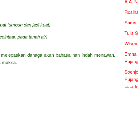
A.A. N
Rosiha
Samsur
empat tumbuh dan jadi kuat)
Tulis 
ecintaan pada tanah air)
Wisran
Emha A
at melepaskan dahaga akan bahasa nan indah menawan,
Pujang
a makna.
Soenjo
Pujang
→→ tok