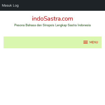
Masuk Log
Loncat
indoSastra.com
ke
konten
Pesona Bahasa dan Sinopsis Lengkap Sastra Indonesia
MENU