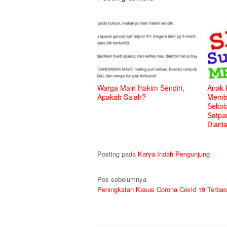
Warga Main Hakim Sendiri,
Anak 
Apakah Salah?
Membu
Sekol
Satpa
Diani
Posting pada
Karya Indah Pengunjung
Navigasi
Pos sebelumnya
Peningkatan Kasus Corona Covid 19 Terbar
pos