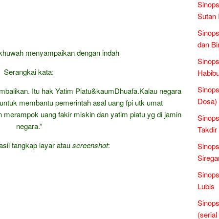
Sinops
Sutan 
Sinops
dan Bi
ukhuwah menyampaikan dengan indah
Sinops
Serangkai kata:
Habibu
Sinop
kembalikan. Itu hak Yatim Piatu&kaumDhuafa.Kalau negara
Dosa)
ntuk membantu pemerintah asal uang fpi utk umat
 merampok uang fakir miskin dan yatim piatu yg di jamin
Sinops
negara.”
Takdir
asil tangkap layar atau
screenshot
:
Sinops
Sirega
Sinops
Lubis
Sinops
(seria