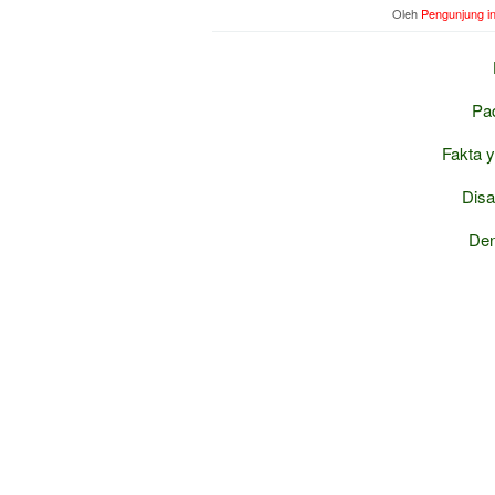
Oleh
Pengunjung i
Pad
Fakta 
Disa
Den