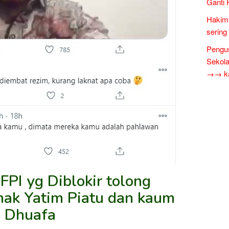
Ganti 
Hakim 
sering
Pengus
Sekol
→→ kar
FPI yg Diblokir tolong
 hak Yatim Piatu dan kaum
Dhuafa