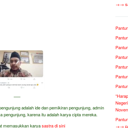
→→ sas
Pantun
Pantun
Pantu
Pantun
Pantun
Pantun
Pantun
“Harap
—–
Negeri
pengunjung adalah ide dan pemikiran pengunjung, admin
Novem
a pengunjung, karena itu adalah karya cipta mereka.
Pantun
at memasukkan karya
sastra
di sini
→→ pan