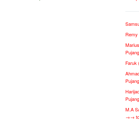
Samsur
Remy 
Mariu
Pujang
Faruk 
Ahmad
Pujang
Harija
Pujang
M.A S
→→ tok