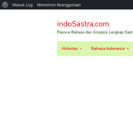
Tentang
Masuk Log
Memohon Keanggotaan
Loncat
WordPress
ke
indoSastra.com
konten
Pesona Bahasa dan Sinopsis Lengkap Sastr
Aktivitas
Bahasa Indonesia