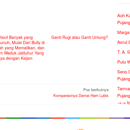
Aoh Ka
Pujang
Marga 
Kecil Banyak yang
Ganti Rugi atau Ganti Untung?
Asrul 
nuh, Mulai Dari Bully di
ah yang Mematikan, dan
T. A. 
m Waduk Jatiluhur Yang
aya dengan Kejam
Putu W
Seno G
Pujang
Tarman
Pos berikutnya
Pujang
Komparasinya Damai Harri Lubis
→→ tok