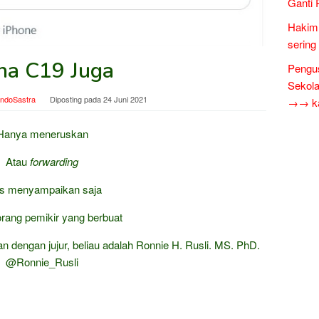
Ganti 
Hakim 
sering
na C19 Juga
Pengus
Sekol
indoSastra
Diposting pada
24 Juni 2021
→→ kar
Hanya meneruskan
Atau
forwarding
as menyampaikan saja
orang pemikir yang berbuat
n dengan jujur, beliau adalah Ronnie H. Rusli. MS. PhD.
@Ronnie_Rusli