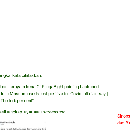
ngkai kata dilafazkan:
ksinasi ternyata kena C19 jugaRight pointing backhand
e in Massachusetts test positive for Covid, officials say |
The Independent”
asil tangkap layar atau
screenshot
:
Sinops
dan Bi