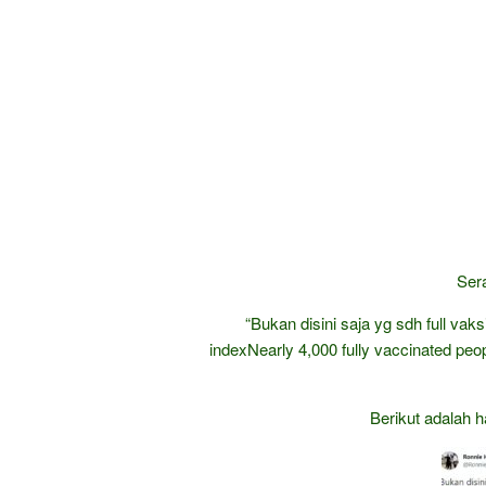
Sera
“Bukan disini saja yg sdh full va
indexNearly 4,000 fully vaccinated peopl
Berikut adalah h