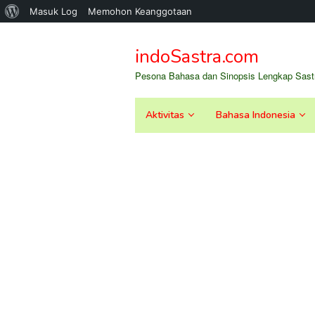
Tentang
Masuk Log
Memohon Keanggotaan
Loncat
WordPress
ke
indoSastra.com
konten
Pesona Bahasa dan Sinopsis Lengkap Sastr
Aktivitas
Bahasa Indonesia