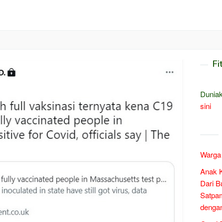
Fi
Duniak
sini
Warga 
Anak 
Dari B
Satpam
denga