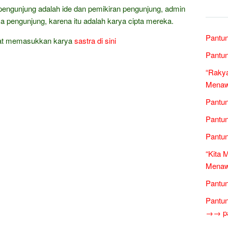
pengunjung adalah ide dan pemikiran pengunjung, admin
a pengunjung, karena itu adalah karya cipta mereka.
Pantun
at memasukkan karya
sastra
di sini
Pantun
“Rakya
Menawa
Pantun
Pantun
Pantun
“Kita 
Menawa
Pantun
Pantun
→→ pan