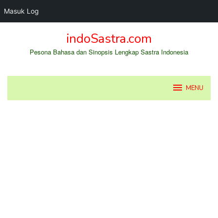
Masuk Log
Loncat
indoSastra.com
ke
konten
Pesona Bahasa dan Sinopsis Lengkap Sastra Indonesia
MENU