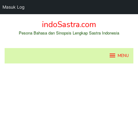
Masuk Log
Loncat
indoSastra.com
ke
konten
Pesona Bahasa dan Sinopsis Lengkap Sastra Indonesia
MENU