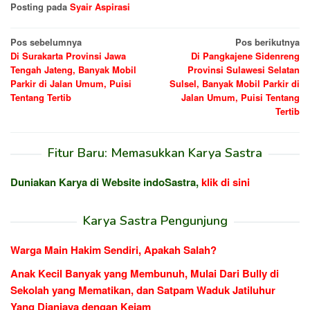
Posting pada
Syair Aspirasi
Navigasi
Pos sebelumnya
Pos berikutnya
Di Surakarta Provinsi Jawa
Di Pangkajene Sidenreng
pos
Tengah Jateng, Banyak Mobil
Provinsi Sulawesi Selatan
Parkir di Jalan Umum, Puisi
Sulsel, Banyak Mobil Parkir di
Tentang Tertib
Jalan Umum, Puisi Tentang
Tertib
Fitur Baru: Memasukkan Karya Sastra
Duniakan Karya di Website indoSastra,
klik di sini
Karya Sastra Pengunjung
Warga Main Hakim Sendiri, Apakah Salah?
Anak Kecil Banyak yang Membunuh, Mulai Dari Bully di
Sekolah yang Mematikan, dan Satpam Waduk Jatiluhur
Yang Dianiaya dengan Kejam