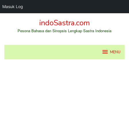
Masuk Log
Loncat
indoSastra.com
ke
konten
Pesona Bahasa dan Sinopsis Lengkap Sastra Indonesia
MENU