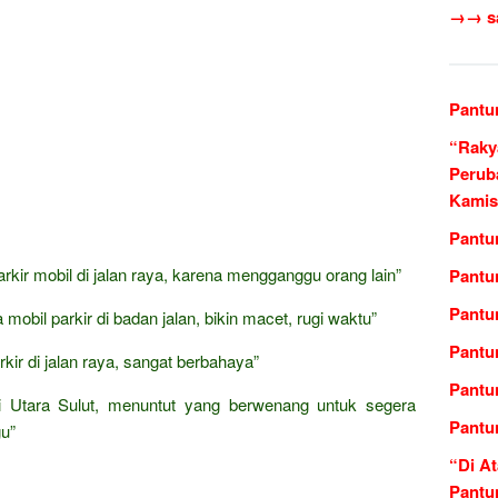
→→ sas
Pantu
“Raky
Perub
Kamis
Pantu
rkir mobil di jalan raya, karena mengganggu orang lain”
Pantu
Pantu
mobil parkir di badan jalan, bikin macet, rugi waktu”
Pantu
rkir di jalan raya, sangat berbahaya”
Pantu
i Utara Sulut, menuntut yang berwenang untuk segera
Pantu
gu”
“Di At
Pantu