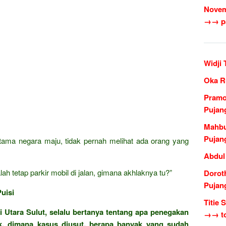
Novem
→→ pa
Widji
Oka R
Pramo
Pujan
Mahbu
Pujan
rutama negara maju, tidak pernah melihat ada orang yang
Abdul
ah tetap parkir mobil di jalan, gimana akhlaknya tu?”
Dorot
Pujan
uisi
Titie 
 Utara Sulut, selalu bertanya tentang apa penegakan
→→ to
, dimana kasus diusut, berapa banyak yang sudah