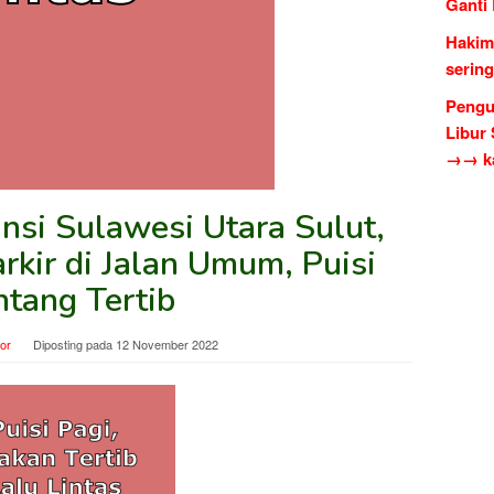
Ganti
Hakim
serin
Pengu
Libur
→→ ka
nsi Sulawesi Utara Sulut,
rkir di Jalan Umum, Puisi
ntang Tertib
tor
Diposting pada
12 November 2022