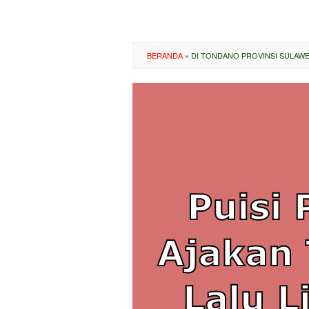
BERANDA
»
DI TONDANO PROVINSI SULAWES