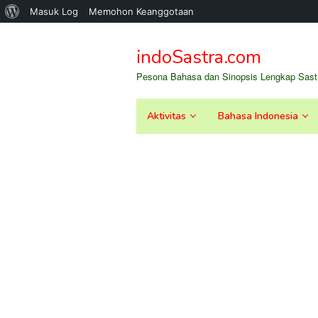
Tentang
Masuk Log
Memohon Keanggotaan
Loncat
WordPress
ke
indoSastra.com
konten
Pesona Bahasa dan Sinopsis Lengkap Sastr
Aktivitas
Bahasa Indonesia