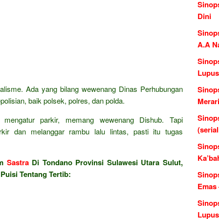
Sinop
Dini
Sinop
A.A N
Sinop
Lupus
alisme. Ada yang bilang wewenang Dinas Perhubungan
Sinop
olisian, baik polsek, polres, dan polda.
Merari
Sinop
an mengatur parkir, memang wewenang Dishub. Tapi
(seria
rkir dan melanggar rambu lalu lintas, pasti itu tugas
Sinop
Ka’ba
am
Sastra
Di Tondano Provinsi Sulawesi Utara Sulut,
Puisi Tentang Tertib:
Sinops
Emas 
Sinops
Lupus