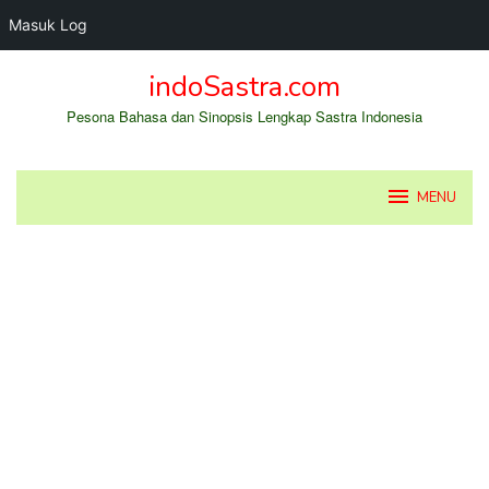
Masuk Log
Loncat
indoSastra.com
ke
konten
Pesona Bahasa dan Sinopsis Lengkap Sastra Indonesia
MENU