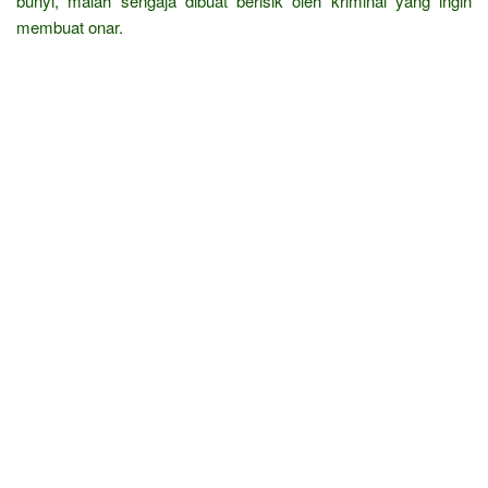
bunyi, malah sengaja dibuat berisik oleh kriminal yang ingin
membuat onar.