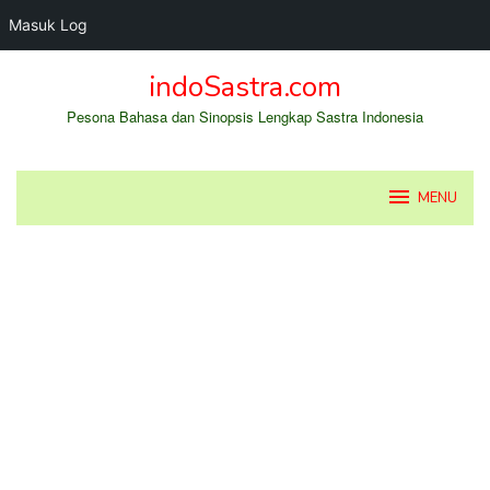
Masuk Log
Loncat
indoSastra.com
ke
konten
Pesona Bahasa dan Sinopsis Lengkap Sastra Indonesia
MENU