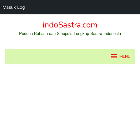
Masuk Log
Loncat
indoSastra.com
ke
konten
Pesona Bahasa dan Sinopsis Lengkap Sastra Indonesia
MENU