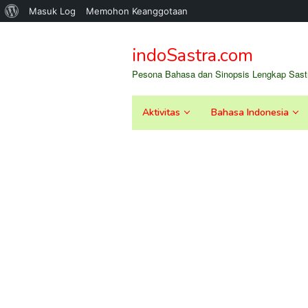
Tentang
Masuk Log
Memohon Keanggotaan
Loncat
WordPress
ke
indoSastra.com
konten
Pesona Bahasa dan Sinopsis Lengkap Sastr
Aktivitas
Bahasa Indonesia