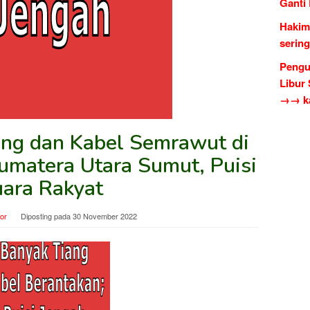
Ganti
Hakim
serin
Pengu
Libur
→→ ka
ng dan Kabel Semrawut di
Sumatera Utara Sumut, Puisi
ara Rakyat
tor
Diposting pada
30 November 2022