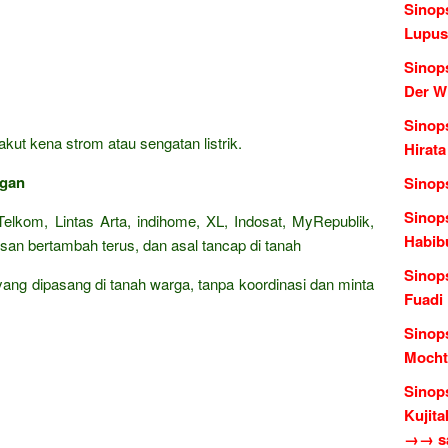
Sinops
Lupus
Sinop
Der W
Sinop
kut kena strom atau sengatan listrik.
Hirata
ngan
Sinop
Sinop
elkom, Lintas Arta, indihome, XL, Indosat, MyRepublik,
Habib
san bertambah terus, dan asal tancap di tanah
Sinop
 yang dipasang di tanah warga, tanpa koordinasi dan minta
Fuadi
Sinop
Mocht
Sinop
Kujita
→→ sas