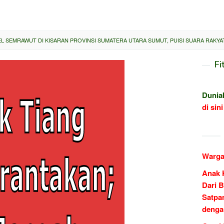
EL SEMRAWUT DI KISARAN PROVINSI SUMATERA UTARA SUMUT, PUISI SUARA RAKYA
Fi
Dunia
di sini
Warga
Anak 
Dari B
Satpa
denga