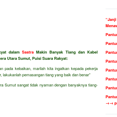
“Janji
Menawa
Pantu
Pantu
kyat dalam
Sastra
Makin Banyak Tiang dan Kabel
Pantu
era Utara Sumut, Puisi Suara Rakyat:
Pantu
n pada kebaikan, marilah kita ingatkan kepada pekerja
Pantu
or, lakukanlah pemasangan tiang yang baik dan benar”
Pantu
ara Sumut sangat tidak nyaman dengan banyaknya tiang-
Pantu
Pantu
→→ pa