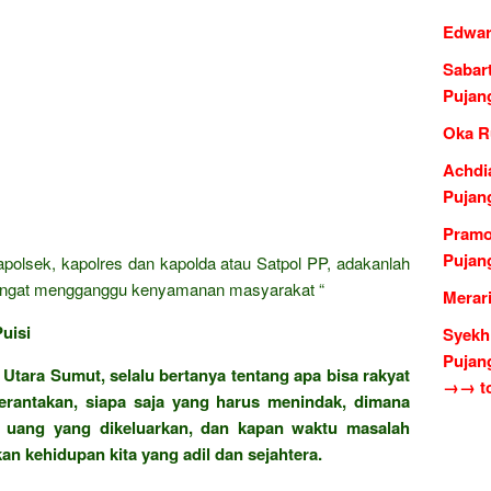
Edwar
Sabar
Pujan
Oka R
Achdi
Pujan
Pramo
Pujan
kapolsek, kapolres dan kapolda atau Satpol PP, adakanlah
i, sangat mengganggu kenyamanan masyarakat “
Merar
uisi
Syekh
Pujan
Utara Sumut, selalu bertanya tentang apa bisa rakyat
→→ to
berantakan, siapa saja yang harus menindak, dimana
 uang yang dikeluarkan, dan kapan waktu masalah
n kehidupan kita yang adil dan sejahtera.