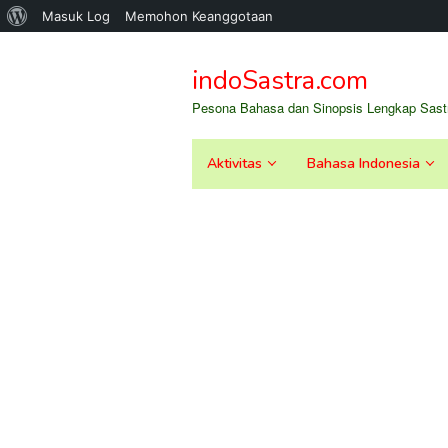
Tentang
Masuk Log
Memohon Keanggotaan
Loncat
WordPress
ke
indoSastra.com
konten
Pesona Bahasa dan Sinopsis Lengkap Sastr
Aktivitas
Bahasa Indonesia