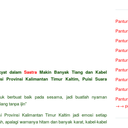
Pantun
Pantun
Pantun
Pantu
Pantun
Pantun
kyat dalam
Sastra
Makin Banyak Tiang dan Kabel
i Provinsi Kalimantan Timur Kaltim, Puisi Suara
Pantun
Pantun
tuk berbuat baik pada sesama, jadi buatlah nyaman
Pantun
ang tanpa ijin”
→→ pan
i Provinsi Kalimantan Timur Kaltim jadi emosi setiap
ah, apalagi warnanya hitam dan banyak karat, kabel-kabel