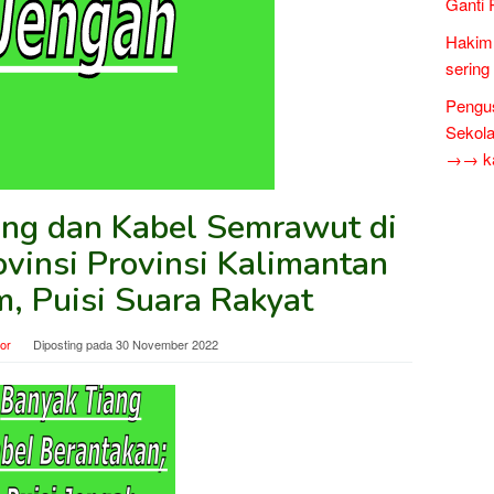
Ganti 
Hakim 
sering
Pengus
Sekol
→→ kar
ng dan Kabel Semrawut di
vinsi Provinsi Kalimantan
m, Puisi Suara Rakyat
tor
Diposting pada
30 November 2022