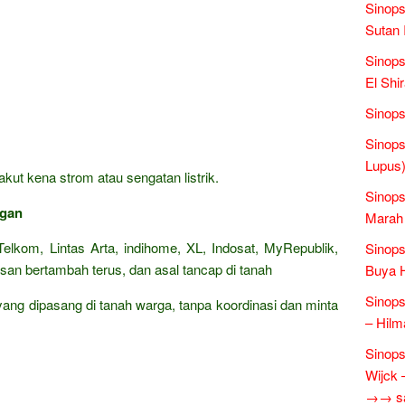
Sinops
Sutan 
Sinops
El Shi
Sinops
Sinops
Lupus)
kut kena strom atau sengatan listrik.
Sinop
ngan
Marah 
elkom, Lintas Arta, indihome, XL, Indosat, MyRepublik,
Sinops
san bertambah terus, dan asal tancap di tanah
Buya 
Sinops
 yang dipasang di tanah warga, tanpa koordinasi dan minta
– Hilm
Sinops
Wijck
→→ sas