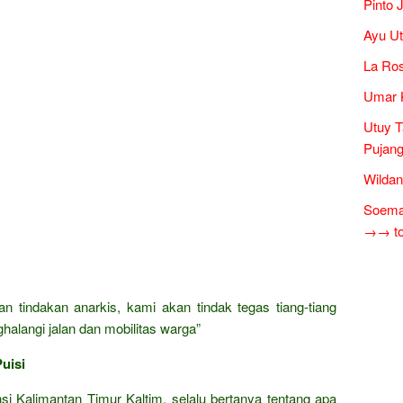
Pinto 
Ayu Ut
La Ros
Umar 
Utuy T
Pujang
Wildan
Soema
→→ tok
 tindakan anarkis, kami akan tindak tegas tiang-tiang
halangi jalan dan mobilitas warga”
uisi
si Kalimantan Timur Kaltim, selalu bertanya tentang apa