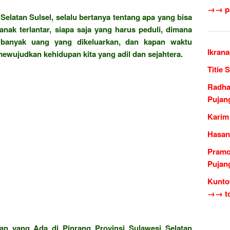
→→ pa
Selatan Sulsel, selalu bertanya tentang apa yang bisa
nak terlantar, siapa saja yang harus peduli, dimana
 banyak uang yang dikeluarkan, dan kapan waktu
Ikran
ewujudkan kehidupan kita yang adil dan sejahtera.
Titie 
Radha
Pujan
Karim
Hasan
Pramo
Pujan
Kunto
→→ to
nan yang Ada di Pinrang Provinsi Sulawesi Selatan