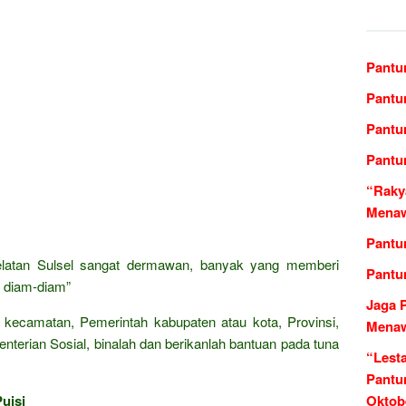
Pantu
Pantu
Pantu
Pantu
“Raky
Menaw
Pantu
elatan Sulsel sangat dermawan, banyak yang memberi
Pantu
 diam-diam”
Jaga 
 kecamatan, Pemerintah kabupaten atau kota, Provinsi,
Menaw
terian Sosial, binalah dan berikanlah bantuan pada tuna
“Lest
Pantu
uisi
Oktob