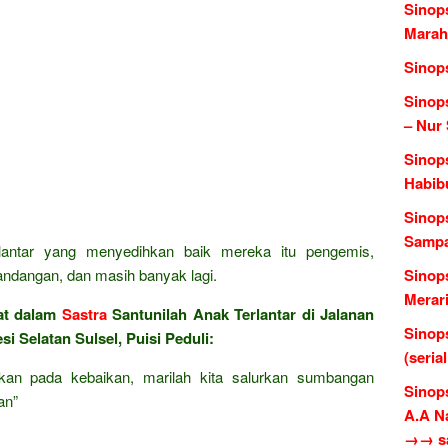
Sinop
Marah
Sinop
Sinop
– Nur
Sinops
Habib
Sinops
Sampa
lantar yang menyedihkan baik mereka itu pengemis,
ndangan, dan masih banyak lagi.
Sinop
Merari
at dalam
Sastra
Santunilah Anak Terlantar di Jalanan
Sinop
i Selatan Sulsel, Puisi Peduli:
(seria
kan pada kebaikan, marilah kita salurkan sumbangan
Sinop
an”
A.A N
→→ sas