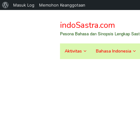
Tentang
Masuk Log
Memohon Keanggotaan
Loncat
WordPress
ke
indoSastra.com
konten
Pesona Bahasa dan Sinopsis Lengkap Sastr
Aktivitas
Bahasa Indonesia