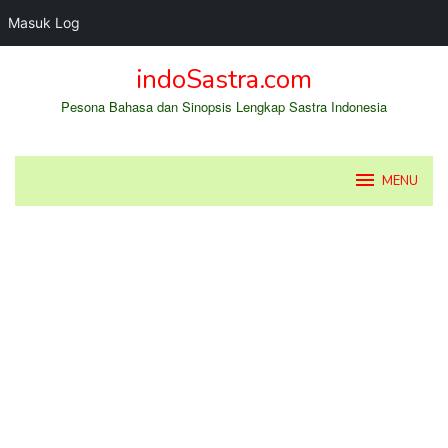
Masuk Log
Loncat
indoSastra.com
ke
konten
Pesona Bahasa dan Sinopsis Lengkap Sastra Indonesia
MENU