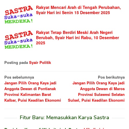
Rakyat Mencari Arah di Tengah Perubahan,
Syair Hari ini Senin 15 Desember 2025
Rakyat Tetap Berdiri Meski Arah Negeri
Berubah, Syair Hari ini Rabu, 10 Desember
2025
Posting pada
Syair Politik
Navigasi
Pos sebelumnya
Pos berikutnya
Jangan Pilih Orang Kaya jadi
Jangan Pilih Orang Kaya jadi
pos
Anggota Dewan di Pontianak
Anggota Dewan di Maros
Provinsi Kalimantan Barat
Provinsi Sulawesi Selatan
Kalbar, Puisi Keadilan Ekonomi
Sulsel, Puisi Keadilan Ekonomi
Fitur Baru: Memasukkan Karya Sastra