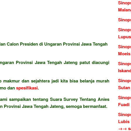
Sinop
Malang
Sinop
Sinop
Lupus
an Calon Presiden di Ungaran Provinsi Jawa Tengah
Sinop
Moeis
i Ungaran Provinsi Jawa Tengah Jateng patut diacungi
Sinops
Iskan
Sinop
 makmur dan sejahtera jadi kita bisa belanja murah
Sutan
omo dan
spesifikasi
.
Sinop
kami sampaikan tentang Suara Survey Tentang Anies
Fuadi
n Provinsi Jawa Tengah Jateng, semoga bermanfaat.
Sinops
Lubis
→→ sas