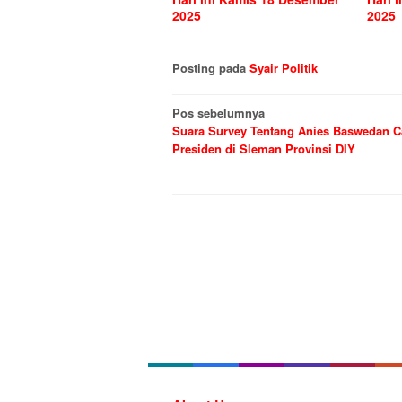
2025
2025
Posting pada
Syair Politik
Navigasi
Pos sebelumnya
Suara Survey Tentang Anies Baswedan C
pos
Presiden di Sleman Provinsi DIY