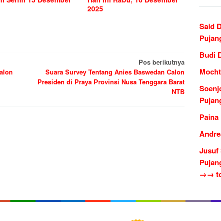
2025
Said 
Pujan
Budi 
Pos berikutnya
Mocht
alon
Suara Survey Tentang Anies Baswedan Calon
Presiden di Praya Provinsi Nusa Tenggara Barat
Soenj
NTB
Pujan
Paina
Andre
Jusuf
Pujan
→→ to