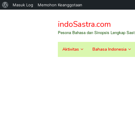
Tentang
Masuk Log
Memohon Keanggotaan
Loncat
WordPress
ke
indoSastra.com
konten
Pesona Bahasa dan Sinopsis Lengkap Sastr
Aktivitas
Bahasa Indonesia