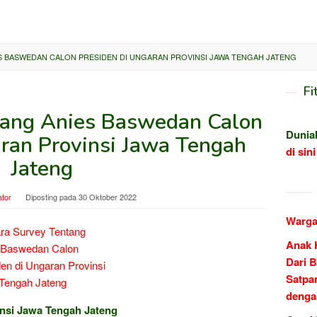
S BASWEDAN CALON PRESIDEN DI UNGARAN PROVINSI JAWA TENGAH JATENG
Fi
tang Anies Baswedan Calon
Dunia
aran Provinsi Jawa Tengah
di sini
Jateng
ator
Diposting pada
30 Oktober 2022
Warga
Anak 
Dari B
Satpa
denga
insi Jawa Tengah Jateng