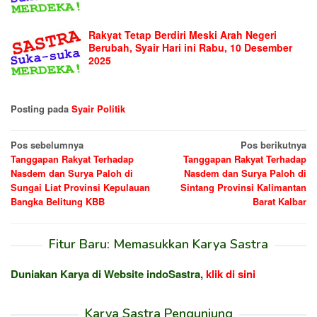
Rakyat Tetap Berdiri Meski Arah Negeri
Berubah, Syair Hari ini Rabu, 10 Desember
2025
Posting pada
Syair Politik
Navigasi
Pos sebelumnya
Pos berikutnya
Tanggapan Rakyat Terhadap
Tanggapan Rakyat Terhadap
pos
Nasdem dan Surya Paloh di
Nasdem dan Surya Paloh di
Sungai Liat Provinsi Kepulauan
Sintang Provinsi Kalimantan
Bangka Belitung KBB
Barat Kalbar
Fitur Baru: Memasukkan Karya Sastra
Duniakan Karya di Website indoSastra,
klik di sini
Karya Sastra Pengunjung