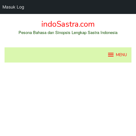
Masuk Log
Loncat
indoSastra.com
ke
konten
Pesona Bahasa dan Sinopsis Lengkap Sastra Indonesia
MENU