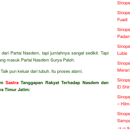
Sinops
Sinops
Fuadi
Sinops
Padam 
Sinops
 dari Partai Nasdem, tapi jumlahnya sangat sedikit. Tapi
Lubis
yang masuk Partai Nasdem Surya Paloh.
Sinops
Merari
aik pun keluar dari tubuh. Itu proses alami.
Sinops
lam
Sastra
Tanggapan Rakyat Terhadap Nasdem dan
El Shi
wa Timur Jatim:
Sinops
– Hilm
Sinops
Sampai
→→ sas