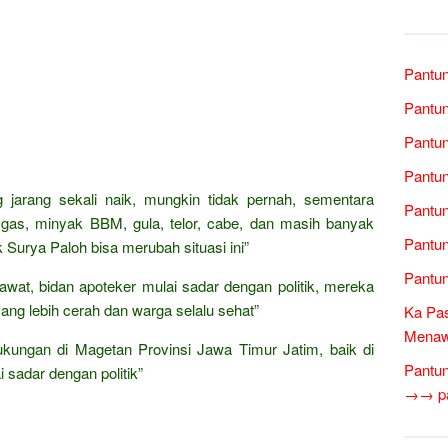
Pantun
Pantun
Pantun
Pantun
 jarang sekali naik, mungkin tidak pernah, sementara
Pantun
 gas, minyak BBM, gula, telor, cabe, dan masih banyak
Pantun
 Surya Paloh bisa merubah situasi ini”
Pantun
rawat, bidan apoteker mulai sadar dengan politik, mereka
g lebih cerah dan warga selalu sehat”
Ka Pas
Menawa
ukungan di Magetan Provinsi Jawa Timur Jatim, baik di
Pantun
 sadar dengan politik”
→→ pan