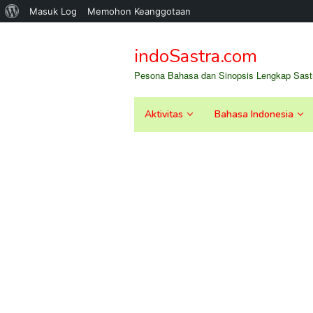
Tentang
Masuk Log
Memohon Keanggotaan
Loncat
WordPress
ke
indoSastra.com
konten
Pesona Bahasa dan Sinopsis Lengkap Sastr
Aktivitas
Bahasa Indonesia