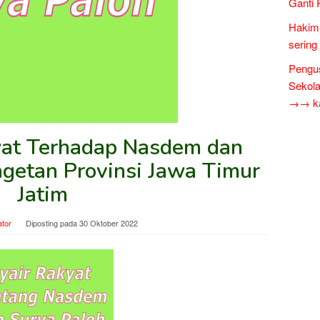
Ganti 
Hakim 
sering
Pengus
Sekol
→→ kar
at Terhadap Nasdem dan
agetan Provinsi Jawa Timur
Jatim
ator
Diposting pada
30 Oktober 2022