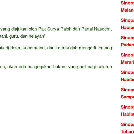
Sinop
Malang
Sinop
Habib
is yang diajukan oleh Pak Surya Paloh dan Partai Nasdem,
ani, guru, dan nelayan”
Sinop
Padam
aik di desa, kecamatan, dan kota sudah mengerti tentang
Sinop
Merari
loh, akan ada pengegakan hukum yang adil bagi seluruh
Sinops
Habib
Sinops
Sampa
Sinops
Habib
Sinop
Tohari