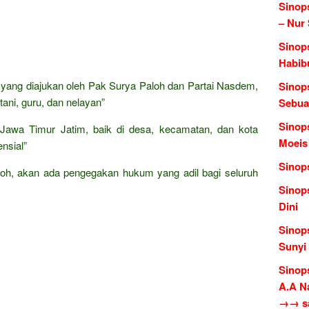
Sinop
– Nur
Sinops
Habib
is yang diajukan oleh Pak Surya Paloh dan Partai Nasdem,
Sinop
ani, guru, dan nelayan”
Sebua
Sinop
 Jawa Timur Jatim, baik di desa, kecamatan, dan kota
Moeis
nsial”
Sinop
loh, akan ada pengegakan hukum yang adil bagi seluruh
Sinop
Dini
Sinop
Sunyi
Sinop
A.A N
→→ sas