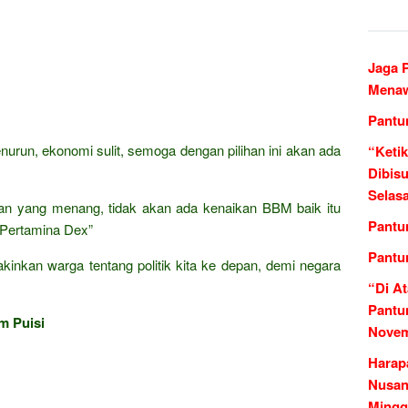
Jaga 
Menaw
Pantu
nurun, ekonomi sulit, semoga dengan pilihan ini akan ada
“Ketik
Dibis
Selas
an yang menang, tidak akan ada kenaikan BBM baik itu
Pantu
n Pertamina Dex”
Pantun
nkan warga tentang politik kita ke depan, demi negara
“Di At
Pantu
m Puisi
Novem
Harap
Nusan
Mingg