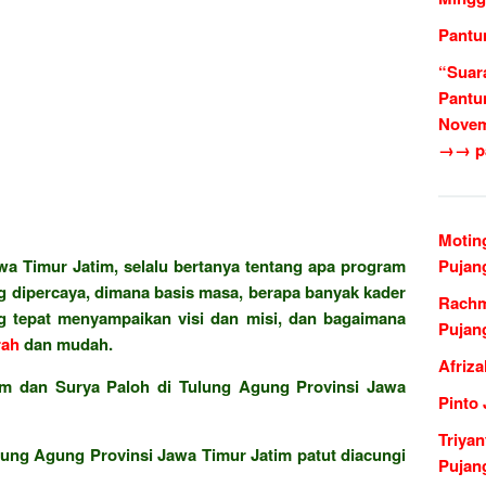
Pantu
“Suar
Pantu
Novem
→→ pa
Motin
a Timur Jatim, selalu bertanya tentang apa program
Pujan
ang dipercaya, dimana basis masa, berapa banyak kader
Rachm
ng tepat menyampaikan visi dan misi, dan bagaimana
Pujan
ah
dan mudah.
Afriz
m dan Surya Paloh di Tulung Agung Provinsi Jawa
Pinto 
Triya
Tulung Agung Provinsi Jawa Timur Jatim patut diacungi
Pujan