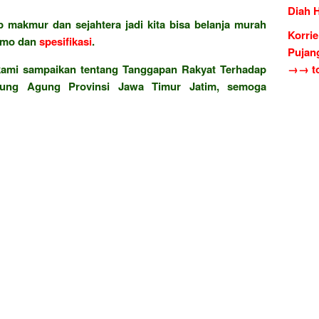
Diah 
 makmur dan sejahtera jadi kita bisa belanja murah
Korri
omo dan
spesifikasi
.
Pujan
 kami sampaikan tentang Tanggapan Rakyat Terhadap
→→ to
ung Agung Provinsi Jawa Timur Jatim, semoga