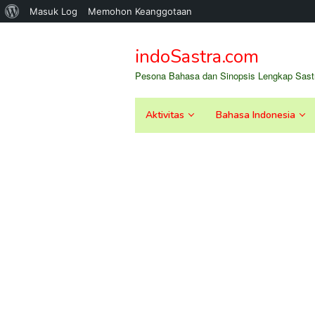
Tentang
Masuk Log
Memohon Keanggotaan
Loncat
WordPress
ke
indoSastra.com
konten
Pesona Bahasa dan Sinopsis Lengkap Sastr
Aktivitas
Bahasa Indonesia