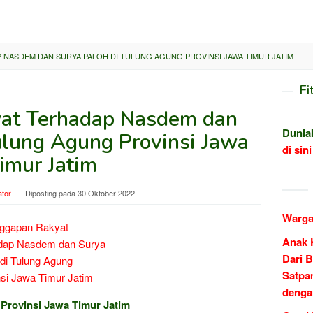
NASDEM DAN SURYA PALOH DI TULUNG AGUNG PROVINSI JAWA TIMUR JATIM
Fi
at Terhadap Nasdem dan
Dunia
ulung Agung Provinsi Jawa
di sini
imur Jatim
ator
Diposting pada
30 Oktober 2022
Warga
Anak 
Dari B
Satpa
denga
 Provinsi Jawa Timur Jatim