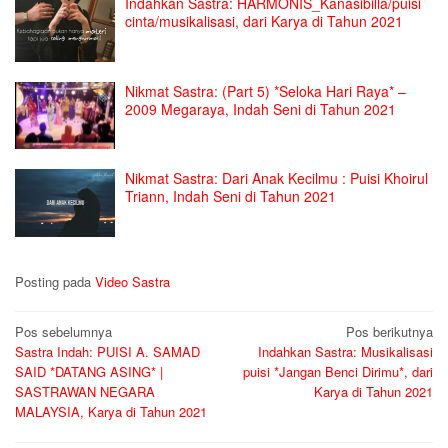
Indahkan Sastra: HARMONIS_Kanasibilla/puisi
cinta/musikalisasi, dari Karya di Tahun 2021
Nikmat Sastra: (Part 5) *Seloka Hari Raya* –
2009 Megaraya, Indah Seni di Tahun 2021
Nikmat Sastra: Dari Anak Kecilmu : Puisi Khoirul
Triann, Indah Seni di Tahun 2021
Posting pada
Video Sastra
Navigasi
Pos sebelumnya
Pos berikutnya
Sastra Indah: PUISI A. SAMAD
Indahkan Sastra: Musikalisasi
pos
SAID *DATANG ASING* |
puisi *Jangan Benci Dirimu*, dari
SASTRAWAN NEGARA
Karya di Tahun 2021
MALAYSIA, Karya di Tahun 2021