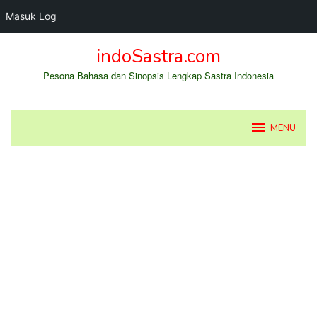
Masuk Log
Loncat
indoSastra.com
ke
konten
Pesona Bahasa dan Sinopsis Lengkap Sastra Indonesia
MENU