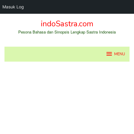
Masuk Log
Loncat
indoSastra.com
ke
konten
Pesona Bahasa dan Sinopsis Lengkap Sastra Indonesia
MENU