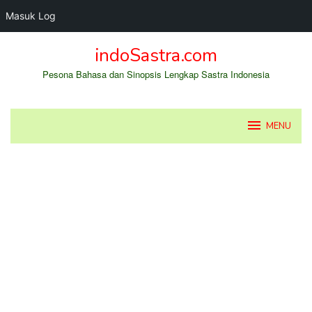
Masuk Log
Loncat
indoSastra.com
ke
konten
Pesona Bahasa dan Sinopsis Lengkap Sastra Indonesia
MENU