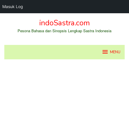
Masuk Log
Loncat
indoSastra.com
ke
konten
Pesona Bahasa dan Sinopsis Lengkap Sastra Indonesia
MENU