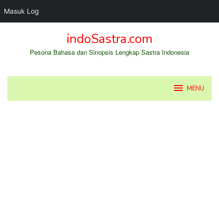
Masuk Log
Loncat
indoSastra.com
ke
konten
Pesona Bahasa dan Sinopsis Lengkap Sastra Indonesia
MENU