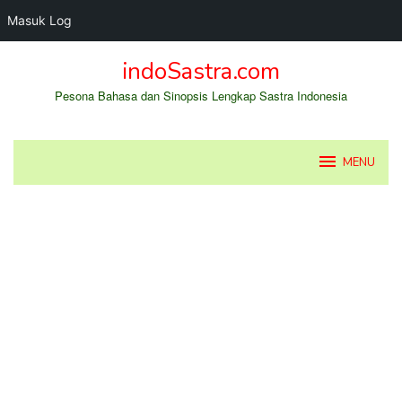
Masuk Log
Loncat
indoSastra.com
ke
konten
Pesona Bahasa dan Sinopsis Lengkap Sastra Indonesia
MENU