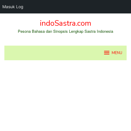
Masuk Log
Loncat
indoSastra.com
ke
konten
Pesona Bahasa dan Sinopsis Lengkap Sastra Indonesia
MENU