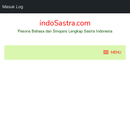
Masuk Log
Loncat
indoSastra.com
ke
konten
Pesona Bahasa dan Sinopsis Lengkap Sastra Indonesia
MENU