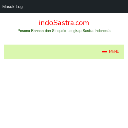
Masuk Log
Loncat
indoSastra.com
ke
konten
Pesona Bahasa dan Sinopsis Lengkap Sastra Indonesia
MENU