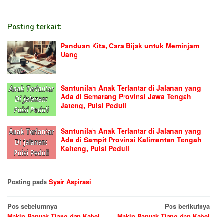
Posting terkait:
Panduan Kita, Cara Bijak untuk Meminjam
Uang
Santunilah Anak Terlantar di Jalanan yang
Ada di Semarang Provinsi Jawa Tengah
Jateng, Puisi Peduli
Santunilah Anak Terlantar di Jalanan yang
Ada di Sampit Provinsi Kalimantan Tengah
Kalteng, Puisi Peduli
Posting pada
Syair Aspirasi
Navigasi
Pos sebelumnya
Pos berikutnya
Makin Banyak Tiang dan Kabel
Makin Banyak Tiang dan Kabel