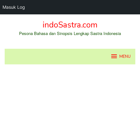
Masuk Log
Loncat
indoSastra.com
ke
konten
Pesona Bahasa dan Sinopsis Lengkap Sastra Indonesia
MENU