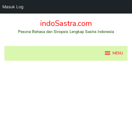
Masuk Log
Loncat
indoSastra.com
ke
konten
Pesona Bahasa dan Sinopsis Lengkap Sastra Indonesia
MENU