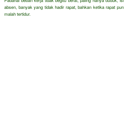
Padahal beban kerja tidak begitu berat, paling hanya duduk, isi
absen, banyak yang tidak hadir rapat, bahkan ketika rapat pun
malah tertidur.