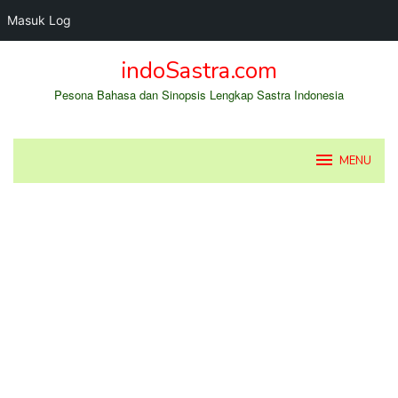
Masuk Log
Loncat
indoSastra.com
ke
konten
Pesona Bahasa dan Sinopsis Lengkap Sastra Indonesia
MENU