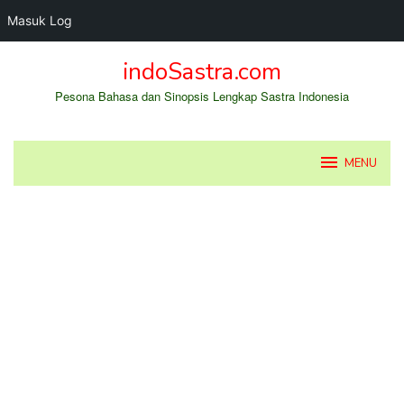
Masuk Log
Loncat
indoSastra.com
ke
konten
Pesona Bahasa dan Sinopsis Lengkap Sastra Indonesia
MENU