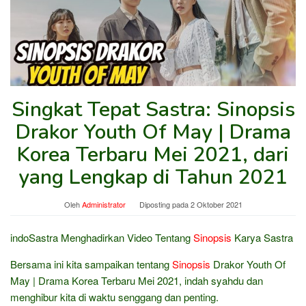
Singkat Tepat Sastra: Sinopsis
Drakor Youth Of May | Drama
Korea Terbaru Mei 2021, dari
yang Lengkap di Tahun 2021
Oleh
Administrator
Diposting pada
2 Oktober 2021
indoSastra Menghadirkan Video Tentang
Sinopsis
Karya Sastra
Bersama ini kita sampaikan tentang
Sinopsis
Drakor Youth Of
May | Drama Korea Terbaru Mei 2021, indah syahdu dan
menghibur kita di waktu senggang dan penting.