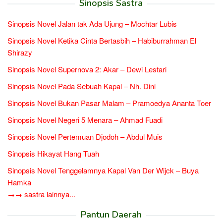
Sinopsis Sastra
Sinopsis Novel Jalan tak Ada Ujung – Mochtar Lubis
Sinopsis Novel Ketika Cinta Bertasbih – Habiburrahman El
Shirazy
Sinopsis Novel Supernova 2: Akar – Dewi Lestari
Sinopsis Novel Pada Sebuah Kapal – Nh. Dini
Sinopsis Novel Bukan Pasar Malam – Pramoedya Ananta Toer
Sinopsis Novel Negeri 5 Menara – Ahmad Fuadi
Sinopsis Novel Pertemuan Djodoh – Abdul Muis
Sinopsis Hikayat Hang Tuah
Sinopsis Novel Tenggelamnya Kapal Van Der Wijck – Buya
Hamka
→→ sastra lainnya...
Pantun Daerah