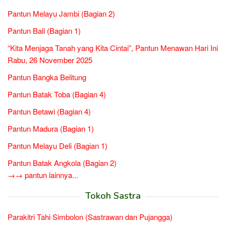
Pantun Melayu Jambi (Bagian 2)
Pantun Bali (Bagian 1)
“Kita Menjaga Tanah yang Kita Cintai”, Pantun Menawan Hari Ini
Rabu, 26 November 2025
Pantun Bangka Belitung
Pantun Batak Toba (Bagian 4)
Pantun Betawi (Bagian 4)
Pantun Madura (Bagian 1)
Pantun Melayu Deli (Bagian 1)
Pantun Batak Angkola (Bagian 2)
→→ pantun lainnya...
Tokoh Sastra
Parakitri Tahi Simbolon (Sastrawan dan Pujangga)