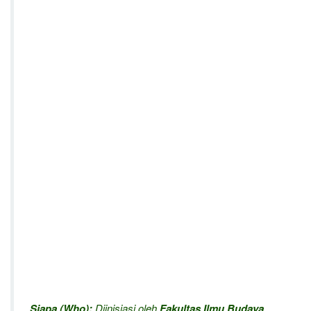
Siapa (Who):
Diinisiasi oleh
Fakultas Ilmu Budaya