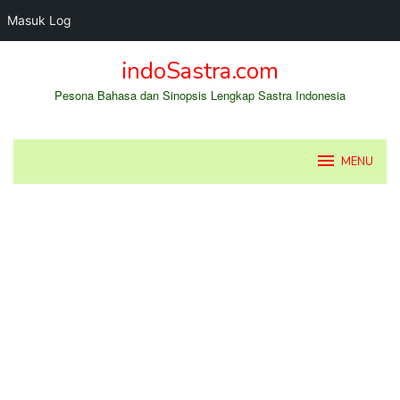
Masuk Log
Loncat
indoSastra.com
ke
konten
Pesona Bahasa dan Sinopsis Lengkap Sastra Indonesia
MENU