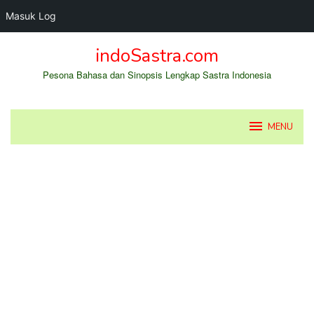
Masuk Log
Loncat
indoSastra.com
ke
konten
Pesona Bahasa dan Sinopsis Lengkap Sastra Indonesia
MENU