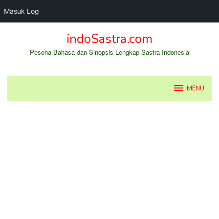
Masuk Log
Loncat
indoSastra.com
ke
konten
Pesona Bahasa dan Sinopsis Lengkap Sastra Indonesia
MENU