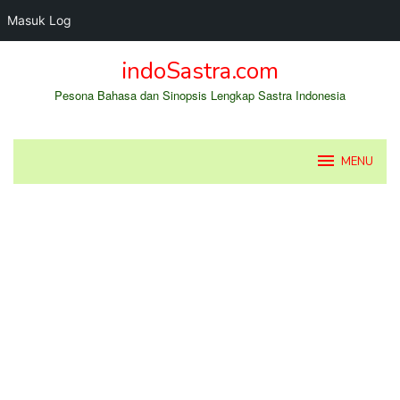
Masuk Log
Loncat
indoSastra.com
ke
konten
Pesona Bahasa dan Sinopsis Lengkap Sastra Indonesia
MENU