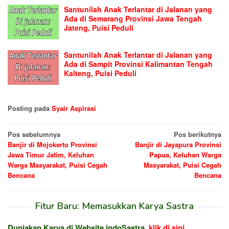
Santunilah Anak Terlantar di Jalanan yang
Ada di Semarang Provinsi Jawa Tengah
Jateng, Puisi Peduli
Santunilah Anak Terlantar di Jalanan yang
Ada di Sampit Provinsi Kalimantan Tengah
Kalteng, Puisi Peduli
Posting pada
Syair Aspirasi
Navigasi
Pos sebelumnya
Pos berikutnya
Banjir di Mojokerto Provinsi
Banjir di Jayapura Provinsi
pos
Jawa Timur Jatim, Keluhan
Papua, Keluhan Warga
Warga Masyarakat, Puisi Cegah
Masyarakat, Puisi Cegah
Bencana
Bencana
Fitur Baru: Memasukkan Karya Sastra
Duniakan Karya di Website indoSastra,
klik di sini