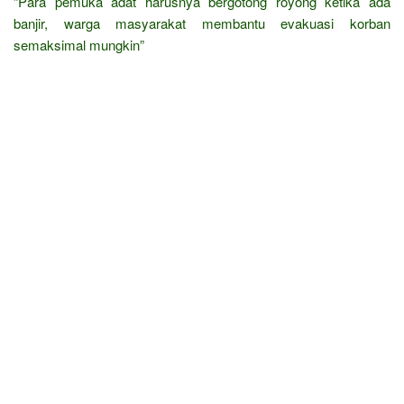
“Para pemuka adat harusnya bergotong royong ketika ada
banjir, warga masyarakat membantu evakuasi korban
semaksimal mungkin”