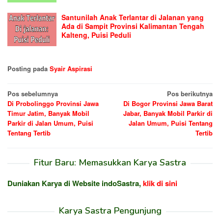
Santunilah Anak Terlantar di Jalanan yang
Ada di Sampit Provinsi Kalimantan Tengah
Kalteng, Puisi Peduli
Posting pada
Syair Aspirasi
Navigasi
Pos sebelumnya
Pos berikutnya
Di Probolinggo Provinsi Jawa
Di Bogor Provinsi Jawa Barat
pos
Timur Jatim, Banyak Mobil
Jabar, Banyak Mobil Parkir di
Parkir di Jalan Umum, Puisi
Jalan Umum, Puisi Tentang
Tentang Tertib
Tertib
Fitur Baru: Memasukkan Karya Sastra
Duniakan Karya di Website indoSastra,
klik di sini
Karya Sastra Pengunjung