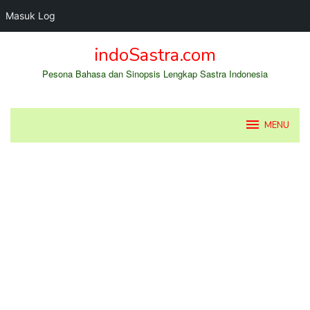
Masuk Log
Loncat
indoSastra.com
ke
konten
Pesona Bahasa dan Sinopsis Lengkap Sastra Indonesia
MENU