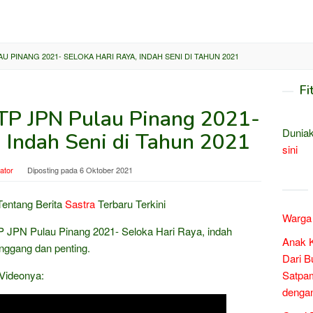
U PINANG 2021- SELOKA HARI RAYA, INDAH SENI DI TAHUN 2021
Fi
TP JPN Pulau Pinang 2021-
Duniak
, Indah Seni di Tahun 2021
sini
ator
Diposting pada
6 Oktober 2021
entang Berita
Sastra
Terbaru Terkini
Warga 
TP JPN Pulau Pinang 2021- Seloka Hari Raya, indah
Anak 
nggang dan penting.
Dari B
 Videonya:
Satpam
denga