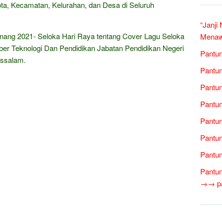
Kota, Kecamatan, Kelurahan, dan Desa di Seluruh
“Janji
nang 2021- Seloka Hari Raya tentang Cover Lagu Seloka
Menawa
er Teknologi Dan Pendidikan Jabatan Pendidikan Negeri
Pantun
sssalam.
Pantun
Pantun
Pantun
Pantu
Pantun
Pantun
Pantun
→→ pan