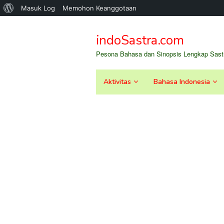
Tentang
Masuk Log
Memohon Keanggotaan
Loncat
WordPress
ke
indoSastra.com
konten
Pesona Bahasa dan Sinopsis Lengkap Sastr
Aktivitas
Bahasa Indonesia