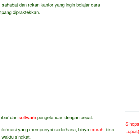
a, sahabat dan rekan kantor yang ingin belajar cara
pang dipraktekkan.
ambar dan
software
pengetahuan dengan cepat.
Sinops
a informasi yang mempunyai sederhana, biaya
murah
, bisa
Lupus)
m waktu singkat.