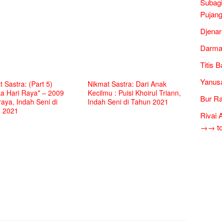
Subagi
Pujang
Djenar
Darma
Titis 
Yanusa
 Sastra: (Part 5)
Nikmat Sastra: Dari Anak
ka Hari Raya* – 2009
Kecilmu : Puisi Khoirul Triann,
Bur Ra
aya, Indah Seni di
Indah Seni di Tahun 2021
 2021
Rivai 
→→ tok