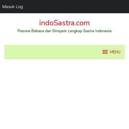
Masuk Log
Loncat
indoSastra.com
ke
konten
Pesona Bahasa dan Sinopsis Lengkap Sastra Indonesia
MENU